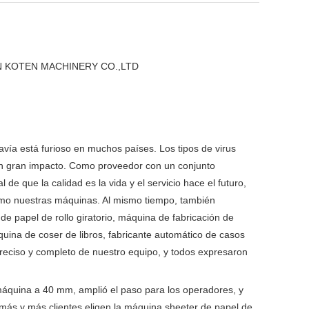
N KOTEN MACHINERY CO.,LTD
davía está furioso en muchos países. Los tipos de virus
n gran impacto. Como proveedor con un conjunto
e que la calidad es la vida y el servicio hace el futuro,
omo nuestras máquinas. Al mismo tiempo, también
de papel de rollo giratorio, máquina de fabricación de
uina de coser de libros, fabricante automático de casos
 preciso y completo de nuestro equipo, y todos expresaron
 máquina a 40 mm, amplió el paso para los operadores, y
 más y más clientes eligen la máquina sheeter de papel de