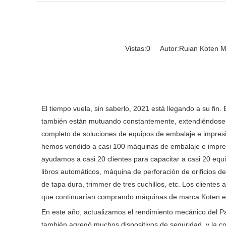
Vistas:
0
Autor:Ruian Koten Ma
El tiempo vuela, sin saberlo, 2021 está llegando a su fin
también están mutuando constantemente, extendiéndose 
completo de soluciones de equipos de embalaje e impresión 
hemos vendido a casi 100 máquinas de embalaje e impres
ayudamos a casi 20 clientes para capacitar a casi 20 equi
libros automáticos, máquina de perforación de orificios 
de tapa dura, trimmer de tres cuchillos, etc. Los cliente
que continuarían comprando máquinas de marca Koten en
En este año, actualizamos el rendimiento mecánico del Pa
también agregó muchos dispositivos de seguridad, y la co