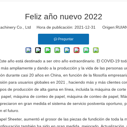
Feliz año nuevo 2022
chinery Co., Ltd Hora de publicación: 2021-12-31 Origen:
RUIA
Preguntar
. Este año está destinado a ser otro año extraordinario. El COVID-19 to
más ampliamente y dando a la producción y la vida de las personas u
durante casi 20 años en China, en función de la filosofía empresarial d
ión para usuarios globales en 2021 , haciendo más y más clientes c
pos de producción de alta gama en línea, incluida la máquina de corte 
de papel, máquina de conteo de papel, máquina de conteo de papel, Máq
s apreciaron en gran medida el sistema de servicio postventa oportuno,
 el futuro.
pel Sheeter, aumentó el grosor de las piezas de fundición de toda la
nfiguración también ha sido en gran medida. mejorado. Actualización,