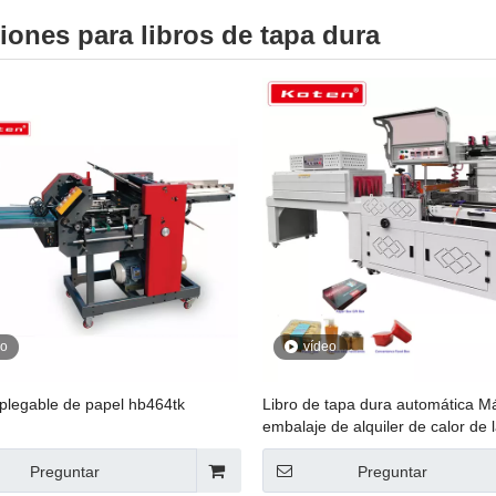
iones para libros de tapa dura
eo
vídeo
plegable de papel hb464tk
Libro de tapa dura automática M
embalaje de alquiler de calor de 
fáciles con máquina de sellado d
Preguntar
Preguntar