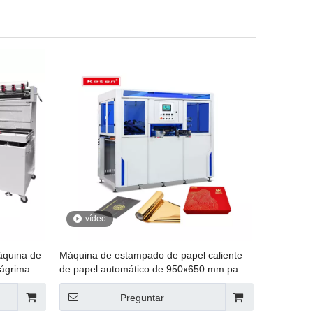
vídeo
áquina de
Máquina de estampado de papel caliente
lágrimas
de papel automático de 950x650 mm para
e borde
embalaje de caja JXZC-95
Preguntar