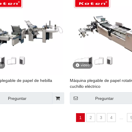
eo
vídeo
legable de papel de hebilla
Máquina plegable de papel rotati
cuchillo eléctrico
Preguntar
Preguntar
1
2
3
4
...