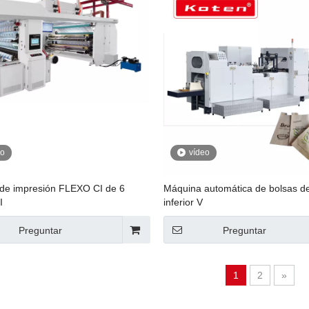
eo
vídeo
de impresión FLEXO CI de 6
Máquina automática de bolsas d
I
inferior V
Preguntar
Preguntar
1
2
»