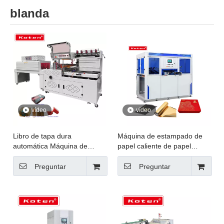
blanda
vídeo
vídeo
Libro de tapa dura
Máquina de estampado de
automática Máquina de
papel caliente de papel
embalaje de alquiler de calor
automático de 950x650 mm
de lágrimas fáciles con
para embalaje de caja JXZC-
Preguntar
Preguntar
máquina de sellado de borde
95