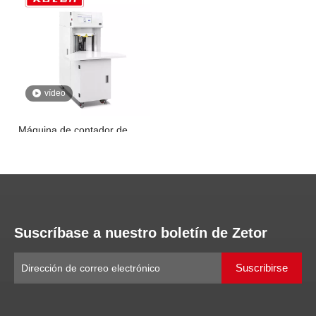
vídeo
Máquina de contador de
papel de cartón automático
para papel de 80 a 400 gsm
Preguntar
1
2
3
4
...
9
»
Suscríbase a nuestro boletín de Zetor
Suscribirse