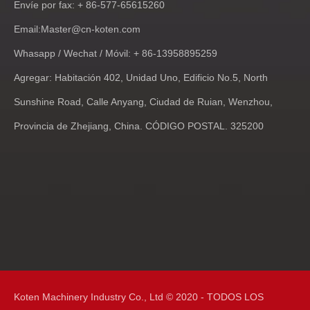
Envíe por fax: + 86-577-65615260
Email:
Master@cn-koten.com
Whasapp / Wechat / Móvil: + 86-13958895259
Agregar: Habitación 402, Unidad Uno, Edificio No.5, North
Sunshine Road, Calle Anyang, Ciudad de Ruian, Wenzhou,
Provincia de Zhejiang, China. CÓDIGO POSTAL. 325200
Koten Machinery Industry Co., Ltd © 2020 - TODOS LOS