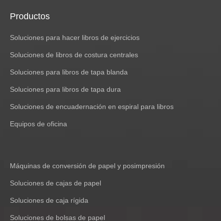
43/6 unidad de costura
A4 Book Foto Álbum Menú Menú de la caja de libros de libros
Productos
A4 Máquina de papel de papel
Soluciones para hacer libros de ejercicios
AB Pegue la máquina de la articulación
ABA Film Blowing Machine
Soluciones de libros de costura centrales
ABA Tres capas PLASCO DE MÁQUINA DE PLAZA
Soluciones para libros de tapa blanda
afilador de cuchillo
afilador de cuchillos
Soluciones para libros de tapa dura
Afiladora de cuchillos
Soluciones de encuadernación en espiral para libros
amoladora de cuchillos
Equipos de oficina
Aplicador de cinta
Aplicador de cinta adhesiva
Aplicador de cinta de doble cara
Art Paper en relieve de textura de textura
Máquinas de conversión de papel y posimpresión
Auto recolecte la máquina de cortar troquelador de cartón
Soluciones de cajas de papel
corregido
Bolsa de compras Impresión flexográfica
Soluciones de caja rígida
Bolsera
Soluciones de bolsas de papel