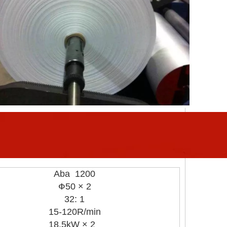
Aba 1200
Ф50 × 2
32: 1
15-120R/min
18.5kW × 2