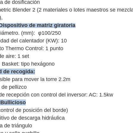
a de dosificación
etric Blender 2 (2 materiales o lotes maestros se mezcl
),
Dispositivo de matriz giratoria
diámetro. (mm): φ100/250
dad del calentador (KW): 10
to Thermo Control: 1 punto
de aire: 1 set
 Basket: tipo hexágono
d de recogida
:
sible para mover la torre 2.2m
 de pellizco
de recepción con control del inversor: AC: 1.5kw
O
Bullicioso
ontrol de posición del borde)
itivo de descarga hidráulica
a de triángulo