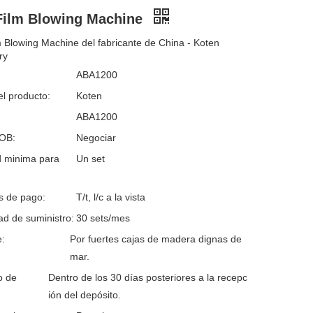
Film Blowing Machine
 Blowing Machine del fabricante de China - Koten
ry
ABA1200
l producto:
Koten
ABA1200
FOB:
Negociar
d minima para
Un set
s de pago:
T/t, l/c a la vista
d de suministro:
30 sets/mes
:
Por fuertes cajas de madera dignas de
mar.
o de
Dentro de los 30 días posteriores a la recepc
ión del depósito.