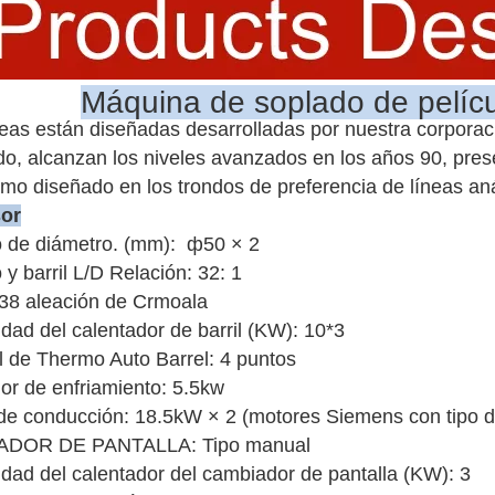
Máquina de soplado de pel
neas están diseñadas desarrolladas por nuestra corporac
o, alcanzan los niveles avanzados en los años 90, prese
imo diseñado en los trondos de preferencia de líneas aná
sor
lo de diámetro. (mm): ф50 × 2
o y barril L/D Relación: 32: 1
: 38 aleación de Crmoala
dad del calentador de barril (KW): 10*3
l de Thermo Auto Barrel: 4 puntos
or de enfriamiento: 5.5kw
de conducción: 18.5kW × 2 (motores Siemens con tipo d
DOR DE PANTALLA: Tipo manual
dad del calentador del cambiador de pantalla (KW): 3