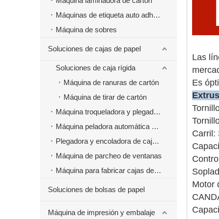
Máquina laminadora de cartón
Máquinas de etiqueta auto adhesivas
Máquina de sobres
Soluciones de cajas de papel
Las lí
Soluciones de caja rígida
mercad
Es ópt
Máquina de ranuras de cartón
Extru
Máquina de tirar de cartón
Tornil
Máquina troqueladora y plegadora
Tornill
Máquina peladora automática de cajas de papel
Carril
Plegadora y encoladora de cajas de papel
Capaci
Máquina de parcheo de ventanas
Contro
Máquina para fabricar cajas de papel de comida rápida para hamburguesas
Soplad
Motor 
Soluciones de bolsas de papel
CANDA
Capaci
Máquina de impresión y embalaje