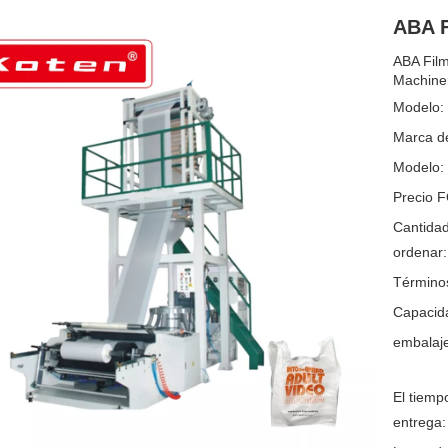
ABA 
ABA Film
Machine
Modelo:
Marca de
Modelo:
Precio 
Cantida
ordenar:
Término
Capacida
embalaje
El tiemp
entrega: