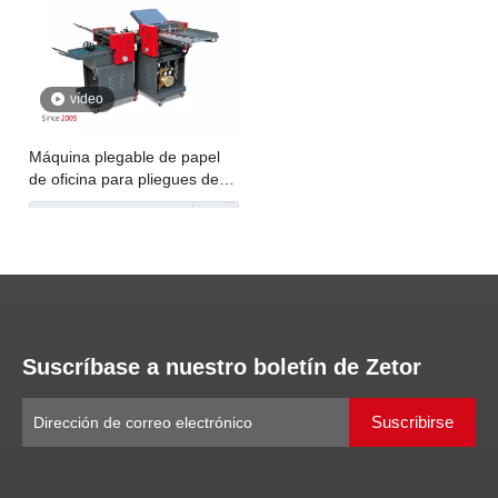
vídeo
Máquina plegable de papel
de oficina para pliegues de
papel plegado
Preguntar
1
2
3
4
...
8
»
Suscríbase a nuestro boletín de Zetor
Suscribirse