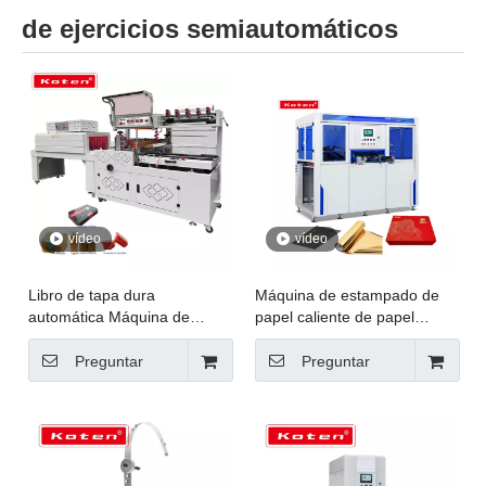
de ejercicios semiautomáticos
vídeo
vídeo
Libro de tapa dura
Máquina de estampado de
automática Máquina de
papel caliente de papel
embalaje de alquiler de calor
automático de 950x650 mm
de lágrimas fáciles con
para embalaje de caja JXZC-
Preguntar
Preguntar
máquina de sellado de borde
95