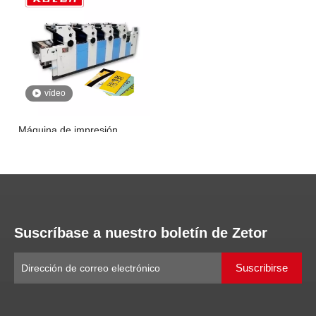
vídeo
Máquina de impresión
compensada de cuatro
colores
Preguntar
1
2
3
4
»
Suscríbase a nuestro boletín de Zetor
Suscribirse