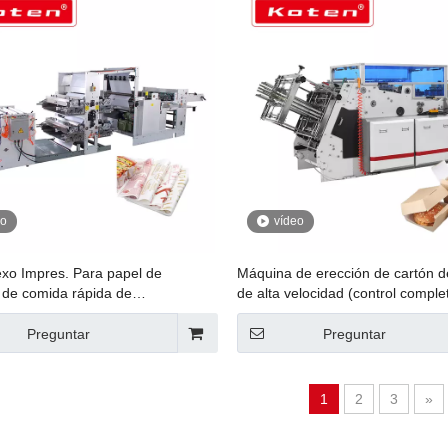
eo
vídeo
exo Impres. Para papel de
Máquina de erección de cartón d
 de comida rápida de
de alta velocidad (control comple
esas, impresión flexográfica de
servo)
 compras con corte cruzado y
Preguntar
Preguntar
 intermedia
1
2
3
»