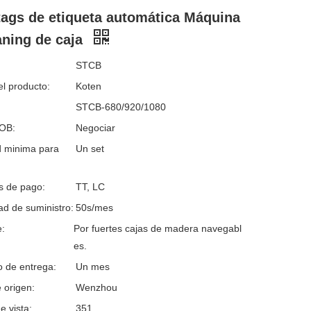
ags de etiqueta automática Máquina
aning de caja
STCB
l producto:
Koten
STCB-680/920/1080
FOB:
Negociar
d minima para
Un set
s de pago:
TT, LC
d de suministro:
50s/mes
:
Por fuertes cajas de madera navegabl
es.
o de entrega:
Un mes
 origen:
Wenzhou
e vista:
351