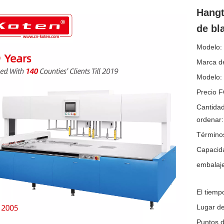
Hangt
de bl
Modelo:
Marca de
Modelo:
Precio 
Cantida
ordenar:
Término
Capacida
embalaje
El tiemp
Lugar de
Puntos d