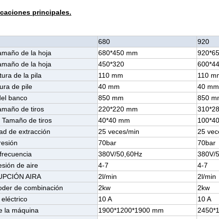
icaciones principales.
o
680
920
amaño de la hoja
680*450 mm
920*6
amaño de la hoja
450*320
600*4
tura de la pila
110 mm
110 m
tura de pile
40 mm
40 m
del banco
850 mm
850 m
amaño de tiros
220*220 mm
310*2
 Tamaño de tiros
40*40 mm
100*4
ad de extracción
25 veces/min
25 vec
resión
70bar
70bar
/frecuencia
380V/50,60Hz
380V/
sión de aire
4-7
4-7
PCIÓN AIRA
2l/min
2l/min
oder de combinación
2kw
2kw
eléctrico
10 A
10 A
e la máquina
1900*1200*1900 mm
2450*