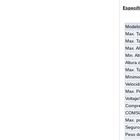
Especif
Model
Max. T
Max. T
Max. Al
Min. Al
Altura 
Max. T
Mínimo
Velocid
Max. P
Voltaje
Compre
COMSU
Max. p
Seguro 
Peso d