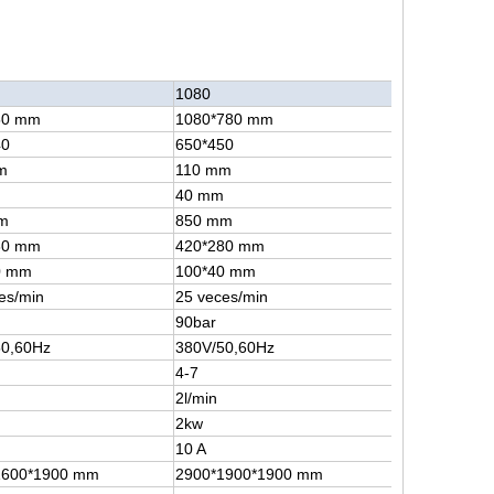
1080
50 mm
1080*780 mm
40
650*450
m
110 mm
m
40 mm
m
850 mm
80 mm
420*280 mm
0 mm
100*40 mm
es/min
25 veces/min
90bar
50,60Hz
380V/50,60Hz
4-7
2l/min
2kw
10 A
1600*1900 mm
2900*1900*1900 mm