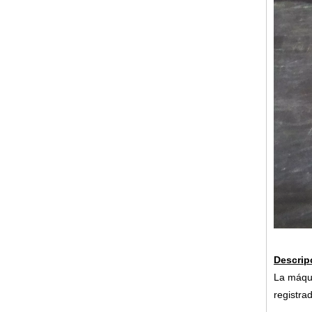
Descrip
La máqui
registrad