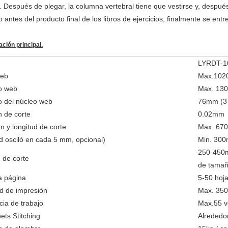
. Después de plegar, la columna vertebral tiene que vestirse y, después
o antes del producto final de los libros de ejercicios, finalmente se en
ación principal.
LYRDT-1
web
Max.102
o web
Max. 13
o del núcleo web
76mm (3 
n de corte
0.02mm
n y longitud de corte
Max. 67
d osciló en cada 5 mm, opcional)
Min. 30
250-450m
 de corte
de tamañ
a página
5-50 hoja
d de impresión
Max. 350
ia de trabajo
Max.55 v
ts Stitching
Alrededo