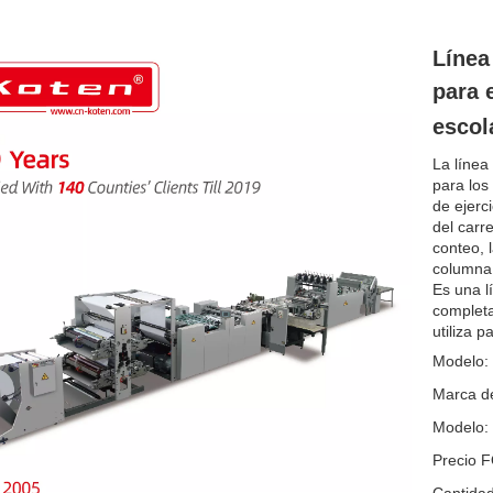
Línea
para 
escol
La línea
para los 
de ejerc
del carre
conteo, l
columna v
Es una l
completa
utiliza p
Modelo:
Marca de
Modelo:
Precio 