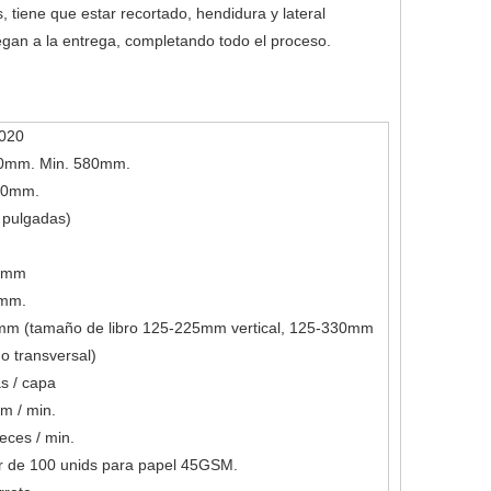
, tiene que estar recortado, hendidura y lateral
tregan a la entrega, completando todo el proceso.
020
0mm. Min. 580mm.
00mm.
pulgadas)
0mm
0mm.
m (tamaño de libro 125-225mm vertical, 125-330mm
o transversal)
s / capa
m / min.
eces / min.
r de 100 unids para papel 45GSM.