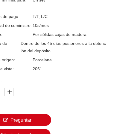
d minima para
Un set
s de pago:
T/T, L/C
d de suministro:
10s/mes
:
Por sólidas cajas de madera
o de
Dentro de los 45 días posteriores a la obtenc
ión del depósito.
 origen:
Porcelana
e vista:
2061
:
Preguntar