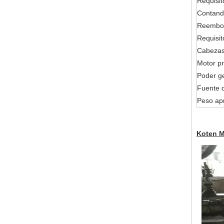
Requisit
Contando
Reembol
Requisit
Cabezas
Motor pr
Poder g
Fuente d
Peso ap
Koten M