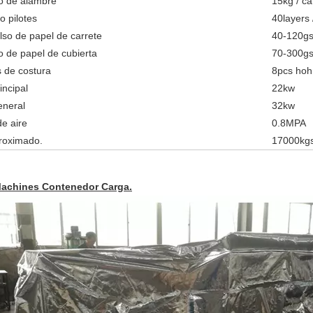
o de alambre
15kg / ca
 pilotes
40layers 
so de papel de carrete
40-120g
o de papel de cubierta
70-300g
 de costura
8pcs hoh
incipal
22kw
eneral
32kw
e aire
0.8MPA
roximado.
17000kg
achines Contenedor Carga.