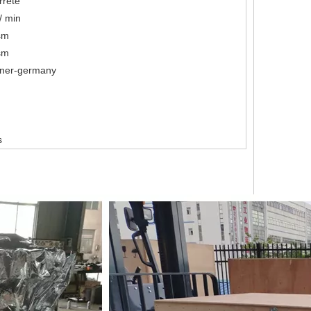
rrete
/ min
sm
sm
ner-germany
s