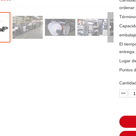
Cantida
ordenar:
Término
Capacida
embalaje
El tiemp
entrega:
Lugar de
Puntos d
Cantidad