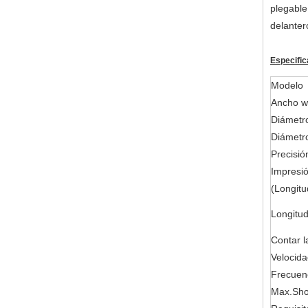
plegable
delanter
Especific
Modelo
Ancho 
Diámetr
Diámetr
Precisió
Impresió
(Longitu
Longitud
Contar l
Velocida
Frecuenc
Max.Shoe