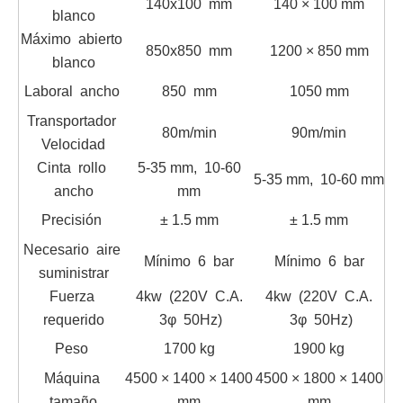
140x100 mm
140 × 100 mm
blanco
Máximo abierto
850x850 mm
1200 × 850 mm
blanco
Laboral ancho
850 mm
1050 mm
Transportador
80m/min
90m/min
Velocidad
Cinta rollo
5-35 mm, 10-60
5-35 mm, 10-60 mm
ancho
mm
Precisión
± 1.5 mm
± 1.5 mm
Necesario aire
Mínimo 6 bar
Mínimo 6 bar
suministrar
Fuerza
4kw (220V C.A.
4kw (220V C.A.
requerido
3φ 50Hz)
3φ 50Hz)
Peso
1700 kg
1900 kg
Máquina
4500 × 1400 × 1400
4500 × 1800 × 1400
tamaño
mm
mm