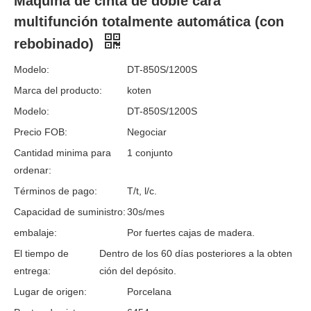
Máquina de cinta de doble cara
multifunción totalmente automática (con
rebobinado)
Modelo:
DT-850S/1200S
Marca del producto:
koten
Modelo:
DT-850S/1200S
Precio FOB:
Negociar
Cantidad minima para
1 conjunto
ordenar:
Términos de pago:
T/t, l/c.
Capacidad de suministro:
30s/mes
embalaje:
Por fuertes cajas de madera.
El tiempo de
Dentro de los 60 días posteriores a la obten
entrega:
ción del depósito.
Lugar de origen:
Porcelana