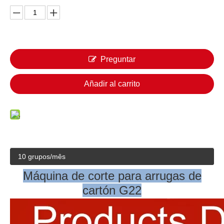
Preguntar
Añadir al carrito
10 grupos/mês
Máquina de corte para arrugas de
cartón G22