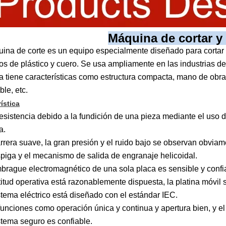
Máquina de cortar y
ina de corte es un equipo especialmente diseñado para cortar el
os de plástico y cuero. Se usa ampliamente en las industrias de
 tiene características como estructura compacta, mano de obra fi
ble, etc.
ística
 resistencia debido a la fundición de una pieza mediante el uso d
a.
arrera suave, la gran presión y el ruido bajo se observan obvia
spiga y el mecanismo de salida de engranaje helicoidal.
mbrague electromagnético de una sola placa es sensible y confi
ltitud operativa está razonablemente dispuesta, la platina móvil 
istema eléctrico está diseñado con el estándar IEC.
funciones como operación única y continua y apertura bien, y e
istema seguro es confiable.