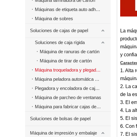
Máquina laminadora de cartón
Máquinas de etiqueta auto adhesivas
Máquina de sobres
Soluciones de cajas de papel
La máqu
product
Soluciones de caja rígida
máquina
Máquina de ranuras de cartón
y confia
Máquina de tirar de cartón
Caracter
Máquina troqueladora y plegadora
1. Alta
máquin
Máquina peladora automática de cajas de papel
2. La c
Plegadora y encoladora de cajas de papel
de la e
Máquina de parcheo de ventanas
3. El e
Máquina para fabricar cajas de papel de comida rápida para hamburguesas
4. La a
5. El s
Soluciones de bolsas de papel
6. Con 
Máquina de impresión y embalaje
7. El s