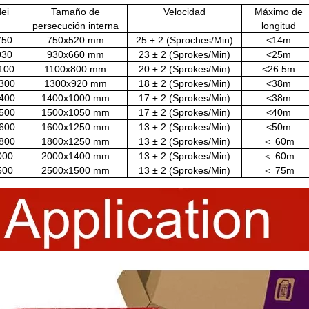
ei
Tamaño de
Velocidad
Máximo de
persecución interna
longitud
750
750x520 mm
25 ± 2 (Sproches/Min)
<14m
930
930x660 mm
23 ± 2 (Sprokes/Min)
<25m
100
1100x800 mm
20 ± 2 (Sprokes/Min)
<26.5m
300
1300x920 mm
18 ± 2 (Sprokes/Min)
<38m
400
1400x1000 mm
17 ± 2 (Sprokes/Min)
<38m
500
1500x1050 mm
17 ± 2 (Sprokes/Min)
<40m
600
1600x1250 mm
13 ± 2 (Sprokes/Min)
<50m
800
1800x1250 mm
13 ± 2 (Sprokes/Min)
＜ 60m
000
2000x1400 mm
13 ± 2 (Sprokes/Min)
＜ 60m
500
2500x1500 mm
13 ± 2 (Sprokes/Min)
＜ 75m