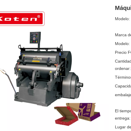
Máqui
Modelo:
Marca de
Modelo:
Precio 
Cantida
ordenar:
Término
Capacida
embalaje
El tiemp
entrega:
Lugar de