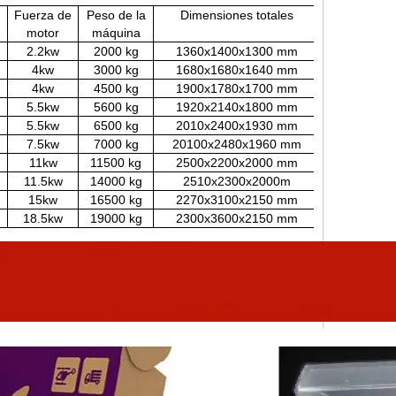
Fuerza de
Peso de la
Dimensiones totales
motor
máquina
2.2kw
2000 kg
1360x1400x1300 mm
4kw
3000 kg
1680x1680x1640 mm
4kw
4500 kg
1900x1780x1700 mm
5.5kw
5600 kg
1920x2140x1800 mm
5.5kw
6500 kg
2010x2400x1930 mm
7.5kw
7000 kg
20100x2480x1960 mm
11kw
11500 kg
2500x2200x2000 mm
11.5kw
14000 kg
2510x2300x2000m
15kw
16500 kg
2270x3100x2150 mm
18.5kw
19000 kg
2300x3600x2150 mm