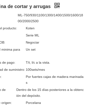
na de cortar y arrugas
ML-750/930/1100/1300/1400/1500/1600/18
00/2000/2500
l producto:
Koten
Serie ML
FOB:
Negociar
d minima para
Un set
s de pago:
T/t, l/c a la vista.
d de suministro:
100sets/mes
:
Por fuertes cajas de madera marinada
s
o de
Dentro de los 15 días posteriores a la obtenc
ión del depósito.
 origen:
Porcelana