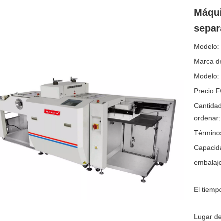
Máqui
sepa
Modelo:
Marca de
Modelo:
Precio 
Cantida
ordenar:
Término
Capacida
embalaje
El tiemp
Lugar de