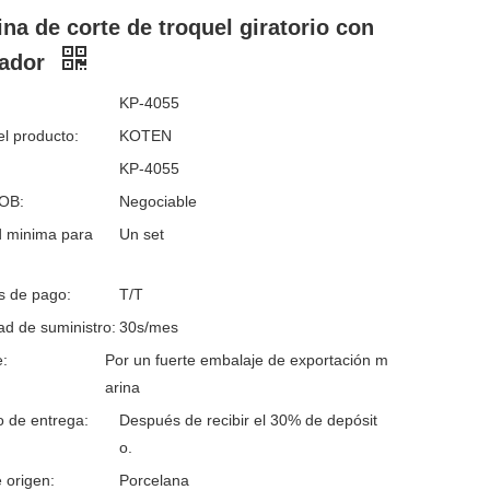
na de corte de troquel giratorio con
rador
KP-4055
l producto:
KOTEN
KP-4055
FOB:
Negociable
d minima para
Un set
s de pago:
T/T
d de suministro:
30s/mes
:
Por un fuerte embalaje de exportación m
arina
o de entrega:
Después de recibir el 30% de depósit
o.
 origen:
Porcelana