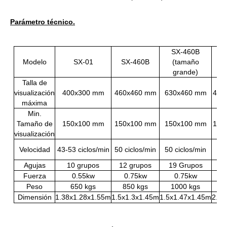
Parámetro técnico.
SX-460B
Modelo
SX-01
SX-460B
(tamaño
S
grande)
Talla de
visualización
400x300 mm
460x460 mm
630x460 mm
460
máxima
Min.
Tamaño de
150x100 mm
150x100 mm
150x100 mm
150
visualización
Velocidad
43-53 ciclos/min
50 ciclos/min
50 ciclos/min
ci
Agujas
10 grupos
12 grupos
19 Grupos
19
Fuerza
0.55kw
0.75kw
0.75kw
Peso
650 kgs
850 kgs
1000 kgs
11
Dimensión
1.38x1.28x1.55m
1.5x1.3x1.45m
1.5x1.47x1.45m
2.3x