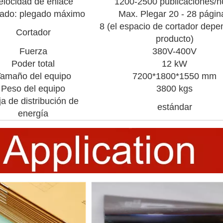
elocidad de enlace
1200-2500 publicaciones/h
ado: plegado máximo
Max. Plegar 20 - 28 págin
8 (el espacio de cortador depe
Cortador
producto)
Fuerza
380V-400V
Poder total
12 kW
amaño del equipo
7200*1800*1550 mm
Peso del equipo
3800 kgs
a de distribución de
estándar
energía