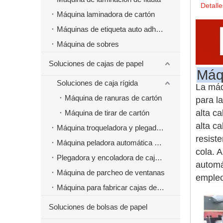
Detalle
Máquina laminadora de cartón
Máquinas de etiqueta auto adhesivas
Máquina de sobres
Soluciones de cajas de papel
Máqu
Soluciones de caja rígida
La máq
Máquina de ranuras de cartón
para la
alta c
Máquina de tirar de cartón
alta ca
Máquina troqueladora y plegadora
resist
Máquina peladora automática de cajas de papel
cola. 
Plegadora y encoladora de cajas de papel
automá
Máquina de parcheo de ventanas
empleo
Máquina para fabricar cajas de papel de comida rápida para hamburguesas
Soluciones de bolsas de papel