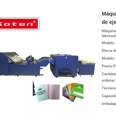
Máqui
de ej
Máquina 
fabrican
Modelo:
Marca de
Modelo:
Precio 
Cantida
ordenar:
Término
Capacida
embalaje