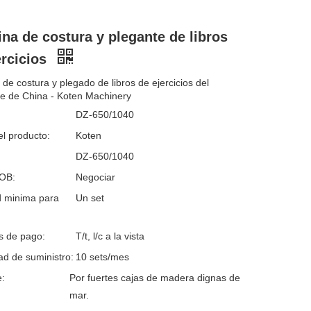
na de costura y plegante de libros
ercicios
de costura y plegado de libros de ejercicios del
te de China - Koten Machinery
DZ-650/1040
l producto:
Koten
DZ-650/1040
FOB:
Negociar
d minima para
Un set
s de pago:
T/t, l/c a la vista
d de suministro:
10 sets/mes
:
Por fuertes cajas de madera dignas de
mar.