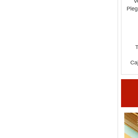
V
Pleg
T
Caj