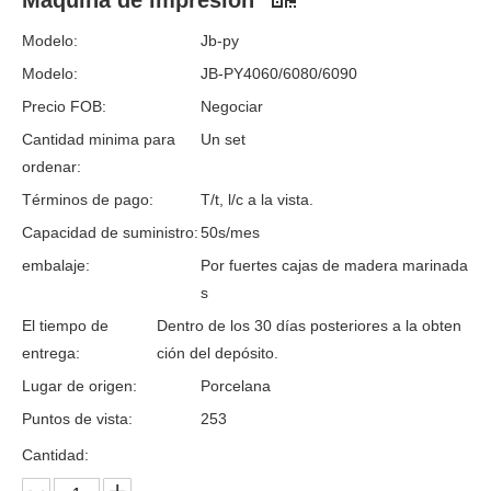
Máquina de impresión
Modelo:
Jb-py
Modelo:
JB-PY4060/6080/6090
Precio FOB:
Negociar
Cantidad minima para
Un set
ordenar:
Términos de pago:
T/t, l/c a la vista.
Capacidad de suministro:
50s/mes
embalaje:
Por fuertes cajas de madera marinada
s
El tiempo de
Dentro de los 30 días posteriores a la obten
entrega:
ción del depósito.
Lugar de origen:
Porcelana
Puntos de vista:
253
Cantidad: