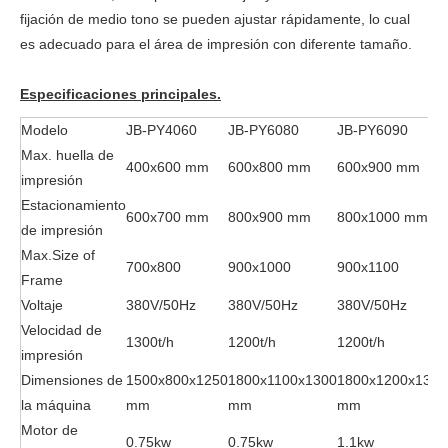
fijación de medio tono se pueden ajustar rápidamente, lo cual
es adecuado para el área de impresión con diferente tamaño.
Especificaciones principales.
Modelo
JB-PY4060
JB-PY6080
JB-PY6090
Max. huella de
400x600 mm
600x800 mm
600x900 mm
impresión
Estacionamiento
600x700 mm
800x900 mm
800x1000 mm
de impresión
Max.Size of
700x800
900x1000
900x1100
Frame
Voltaje
380V/50Hz
380V/50Hz
380V/50Hz
Velocidad de
1300t/h
1200t/h
1200t/h
impresión
Dimensiones de
1500x800x1250
1800x1100x1300
1800x1200x1300
la máquina
mm
mm
mm
Motor de
0.75kw
0.75kw
1.1kw