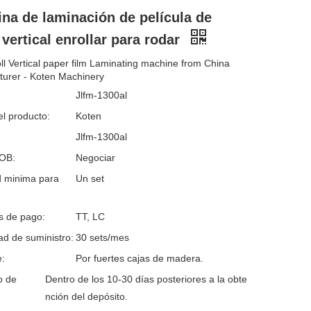
na de laminación de película de
 vertical enrollar para rodar
roll Vertical paper film Laminating machine from China
urer - Koten Machinery
Jlfm-1300al
l producto:
Koten
Jlfm-1300al
FOB:
Negociar
d minima para
Un set
s de pago:
TT, LC
d de suministro:
30 sets/mes
:
Por fuertes cajas de madera.
o de
Dentro de los 10-30 días posteriores a la obte
nción del depósito.