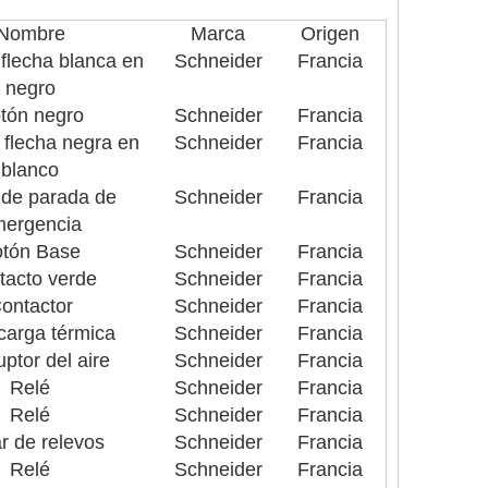
Nombre
Marca
Origen
flecha blanca en
Schneider
Francia
negro
tón negro
Schneider
Francia
 flecha negra en
Schneider
Francia
blanco
 de parada de
Schneider
Francia
ergencia
tón Base
Schneider
Francia
tacto verde
Schneider
Francia
ontactor
Schneider
Francia
carga térmica
Schneider
Francia
uptor del aire
Schneider
Francia
Relé
Schneider
Francia
Relé
Schneider
Francia
ar de relevos
Schneider
Francia
Relé
Schneider
Francia