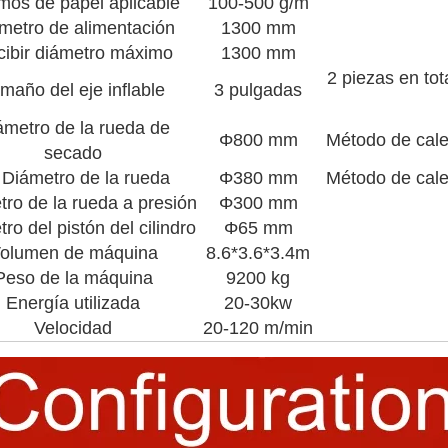
mos de papel aplicable
100-500 g/m
metro de alimentación
1300 mm
ibir diámetro máximo
1300 mm
2 piezas en tot
maño del eje inflable
3 pulgadas
ámetro de la rueda de
Φ800 mm
Método de cale
secado
t Diámetro de la rueda
Φ380 mm
Método de cale
ro de la rueda a presión
Φ300 mm
ro del pistón del cilindro
Φ65 mm
olumen de máquina
8.6*3.6*3.4m
Peso de la máquina
9200 kg
Energía utilizada
20-30kw
Velocidad
20-120 m/min