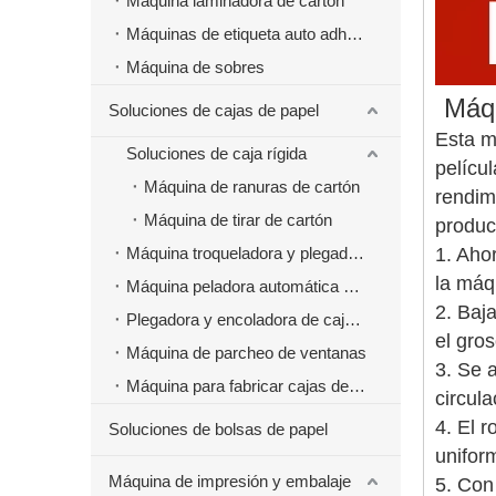
Máquina laminadora de cartón
Máquinas de etiqueta auto adhesivas
Máquina de sobres
Máqu
Soluciones de cajas de papel
Esta m
Soluciones de caja rígida
pelícu
Máquina de ranuras de cartón
rendim
Máquina de tirar de cartón
produc
Máquina troqueladora y plegadora
1. Aho
la máq
Máquina peladora automática de cajas de papel
2. Baj
Plegadora y encoladora de cajas de papel
el gros
Máquina de parcheo de ventanas
3. Se 
Máquina para fabricar cajas de papel de comida rápida para hamburguesas
circula
4. El 
Soluciones de bolsas de papel
unifor
Máquina de impresión y embalaje
5. Con