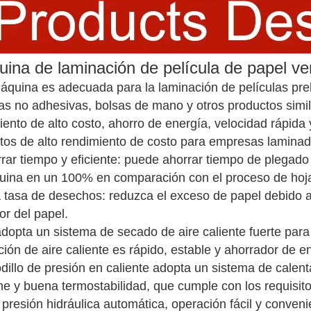
ina de laminación de película de papel v
áquina es adecuada para la laminación de películas pr
las no adhesivas, bolsas de mano y otros productos simil
iento de alto costo, ahorro de energía, velocidad rápida 
tos de alto rendimiento de costo para empresas lamina
rrar tiempo y eficiente: puede ahorrar tiempo de plegado
uina en un 100% en comparación con el proceso de hoja 
a tasa de desechos: reduzca el exceso de papel debido a
or del papel.
adopta un sistema de secado de aire caliente fuerte para
ción de aire caliente es rápido, estable y ahorrador de e
rodillo de presión en caliente adopta un sistema de cale
me y buena termostabilidad, que cumple con los requisitos
 presión hidráulica automática, operación fácil y conveni