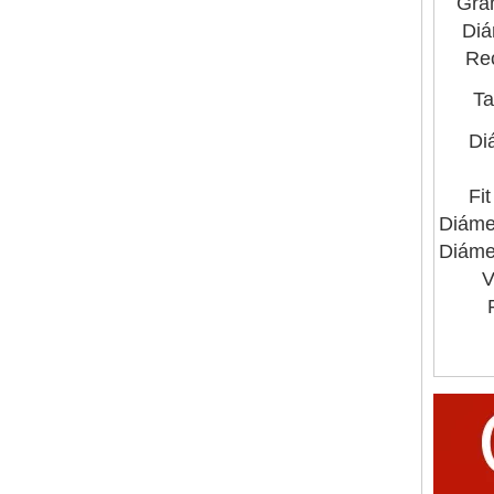
Gra
Diá
Rec
Ta
Di
Fi
Diámet
Diámet
V