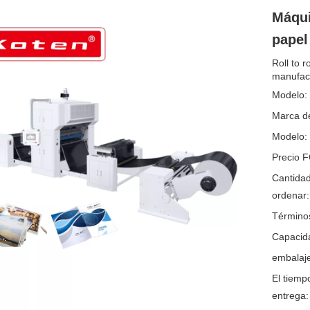
Máqui
papel
Roll to 
manufact
Modelo:
Marca de
Modelo:
Precio 
Cantida
ordenar:
Término
Capacida
embalaje
El tiemp
entrega: