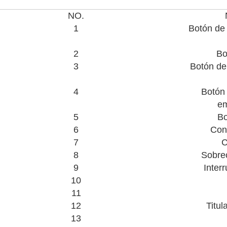
NO.
1
Botón de 
2
Bo
3
Botón de
4
Botón
em
5
Bo
6
Con
7
C
8
Sobre
9
Interr
10
11
12
Titul
13