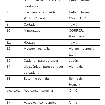
6.
SOCIEDAD ANÓNIMA y
Delta, Taiwán.
conductor
7.
Frecuencia convertidor
Delta, Taiwán.
8.
Parte Cojinete
NSK, Japón
9.
Cortador
Taiwán
10.
Alimentador
CORRER,
Porcelana.
11.
Regazo
Taiwán
12.
Mostrar pantalla
Vistoso pantalla
táctil
13.
Cadena para cortador
Japón
14.
Ultrasónico para cortador
Alemania
de cadena
15.
Botón o cambiar
Schneider,
Francia
dieciséis.
Acercarse cambiar
Omrón
17.
Fotoeléctrico cambiar
Omrón