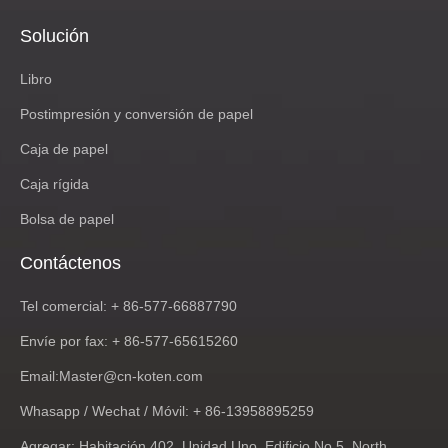
Solución
Libro
Postimpresión y conversión de papel
Caja de papel
Caja rígida
Bolsa de papel
Contáctenos
Tel comercial: + 86-577-66887790
Envíe por fax: + 86-577-65615260
Email:
Master@cn-koten.com
Whasapp / Wechat / Móvil: + 86-13958895259
Agregar: Habitación 402, Unidad Uno, Edificio No.5, North