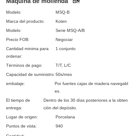
Máquina de molienda
Modelo:
MSQ-B
Marca del producto:
Koten
Modelo:
Serie MSQ-A/B
Precio FOB:
Negociar
Cantidad minima para
1 conjunto
ordenar:
Términos de pago:
T/T, L/C.
Capacidad de suministro:
50s/mes
embalaje:
Por fuertes cajas de madera navegabl
es.
El tiempo de
Dentro de los 30 días posteriores a la obten
entrega:
ción del depósito.
Lugar de origen:
Porcelana
Puntos de vista:
940