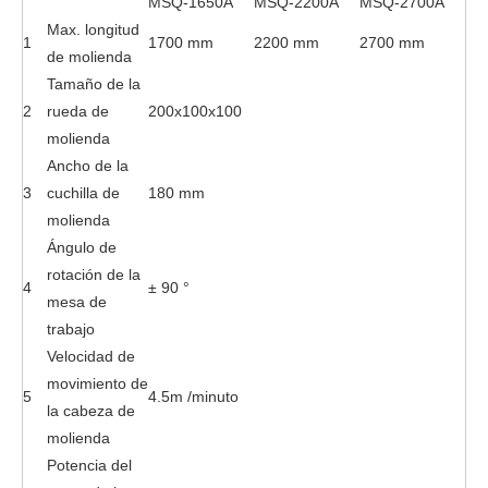
MSQ-1650A
MSQ-2200A
MSQ-2700A
Max. longitud
1
1700 mm
2200 mm
2700 mm
de molienda
Tamaño de la
2
rueda de
200x100x100
molienda
Ancho de la
3
cuchilla de
180 mm
molienda
Ángulo de
rotación de la
4
± 90 °
mesa de
trabajo
Velocidad de
movimiento de
5
4.5m /minuto
la cabeza de
molienda
Potencia del