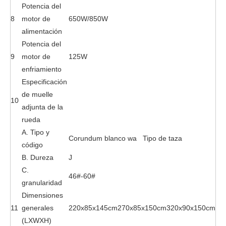
Potencia del
8
motor de
650W/850W
alimentación
Potencia del
9
motor de
125W
enfriamiento
Especificación
de muelle
10
adjunta de la
rueda
A. Tipo y
Corundum blanco wa Tipo de taza
código
B. Dureza
J
C.
46#-60#
granularidad
Dimensiones
11
generales
220x85x145cm
270x85x150cm
320x90x150cm
(LXWXH)