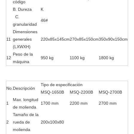
código
B. Dureza
K
C.
46#
granularidad
Dimensiones
11
generales
220x85x145cm
270x85x150cm
350x90x150cm
(LXWXH)
Peso de la
12
950 kg
1100 kg
1800 kg
máquina
Tipo de especificación
No.
Descripción
MSQ-1650B
MSQ-2200B
MSQ-2700B
Max. longitud
1
1700 mm
2200 mm
2700 mm
de molienda
Tamaño de la
2
rueda de
200x100x80
molienda