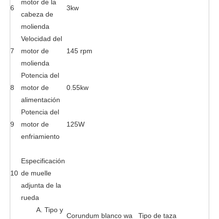
motor de la
6
3kw
cabeza de
molienda
Velocidad del
7
motor de
145 rpm
molienda
Potencia del
8
motor de
0.55kw
alimentación
Potencia del
9
motor de
125W
enfriamiento
Especificación
10
de muelle
adjunta de la
rueda
A. Tipo y
Corundum blanco wa Tipo de taza