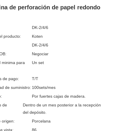
na de perforación de papel redondo
DK-2/4/6
l producto:
Koten
DK-2/4/6
FOB:
Negociar
d minima para
Un set
s de pago:
T/T
d de suministro:
100sets/mes
:
Por fuertes cajas de madera.
o de
Dentro de un mes posterior a la recepción
del depósito.
 origen:
Porcelana
e vista:
86