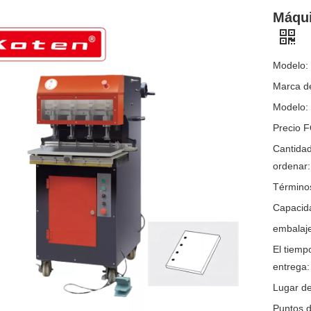
Máqui
Modelo:
Marca de
Modelo:
Precio 
Cantida
ordenar:
Término
Capacida
embalaje
El tiemp
entrega:
Lugar de
Puntos d