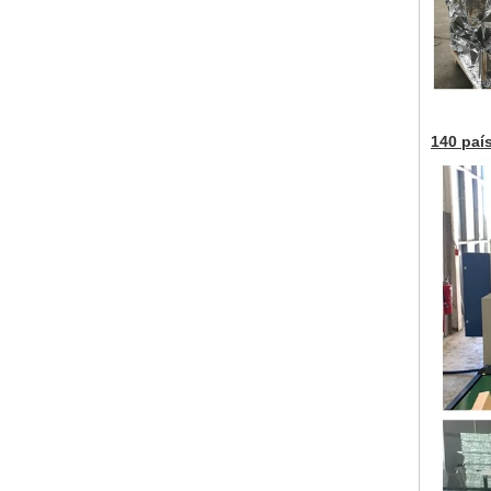
140 paí