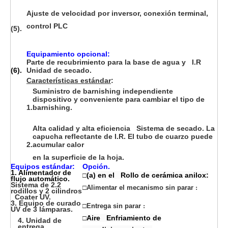
Ajuste de velocidad por inversor, conexión terminal,
control PLC
(5).
Equipamiento opcional:
Parte de recubrimiento para la base de agua y I.R
(6).
Unidad de secado.
Características estándar
:
Suministro de barnishing independiente
dispositivo y conveniente para cambiar el tipo de
1.
barnishing.
Alta calidad y alta eficiencia Sistema de secado. La
capucha reflectante de I.R. El tubo de cuarzo puede
2.
acumular calor
en la superficie de la hoja.
Equipos estándar:
Opción.
1. Alimentador de
(a) en el Rollo de cerámica anilox:
□
flujo automático.
Sistema de 2.2
□
Alimentar el mecanismo sin parar
:
rodillos y 2 cilindros
Coater UV.
3. Equipo de curado
□
Entrega sin parar
:
UV de 3 lámparas.
Aire Enfriamiento de
□
4. Unidad de
entrega