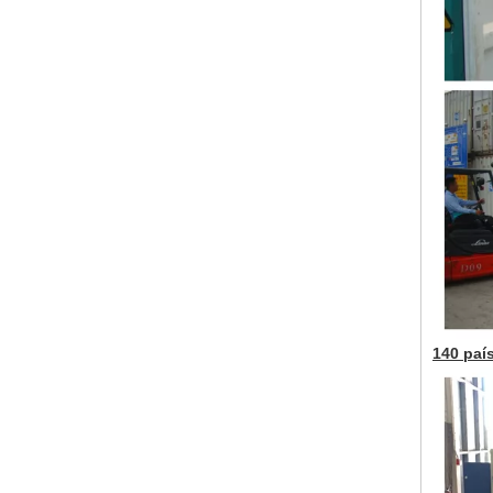
140 paí