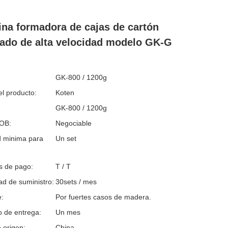
na formadora de cajas de cartón
ado de alta velocidad modelo GK-G
GK-800 / 1200g
l producto:
Koten
GK-800 / 1200g
FOB:
Negociable
d minima para
Un set
s de pago:
T / T
d de suministro:
30sets / mes
:
Por fuertes casos de madera.
o de entrega:
Un mes
 origen:
China