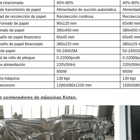
 relacionada
40%-80%
40%-80%
de transmisión de papel
Alimentador de succión automática
Alimentad
ad de recolección de papel
Recolección continua
Recolecci
Formato de papel
90x120 mm
65x90 m
rmato de papel
380x450 mm
380x450
año de papel financiero
65x45 mm
65x45 m
maño de papel financiado
380x225 mm
380x225
 de papel
50-240GSM
50-240G
d de rollo de pliegue
0-22000pcs/h.
0-22000pc
e alimentación
220V/50Hz
220V/50H
950W
950W
 la máquina
130 kgs
130 kgs
excesivo
1280x580x1200 mm
1500x58
e contenedores de máquinas Koten.