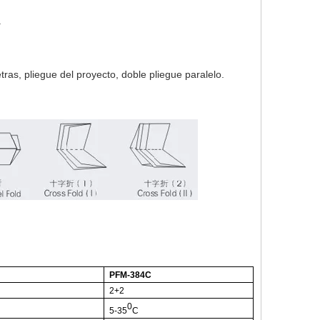
.
etras, pliegue del proyecto, doble pliegue paralelo.
PFM-384C
2+2
0
5-35
C