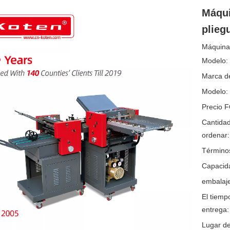
Máqui
plieg
Máquina 
Modelo:
Marca de
Modelo:
Precio 
Cantida
ordenar:
Término
Capacida
embalaje
El tiemp
entrega:
Lugar de