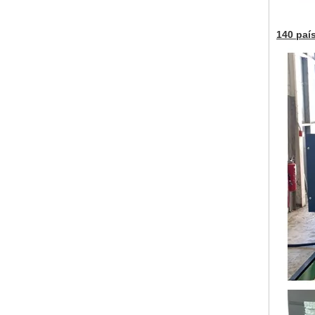
140 paí