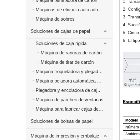
Máquina laminadora de cartón
1. Tamañ
2. Confi
Máquinas de etiqueta auto adhesivas
3. Trans
Máquina de sobres
4. Succi
Soluciones de cajas de papel
5. Cinco
6. El ti
Soluciones de caja rígida
Máquina de ranuras de cartón
Máquina de tirar de cartón
Máquina troqueladora y plegadora
Máquina peladora automática de cajas de papel
Plegadora y encoladora de cajas de papel
Máquina de parcheo de ventanas
Especif
Máquina para fabricar cajas de papel de comida rápida para hamburguesas
Modelo
Soluciones de bolsas de papel
Número d
Ambiente
Máquina de impresión y embalaje