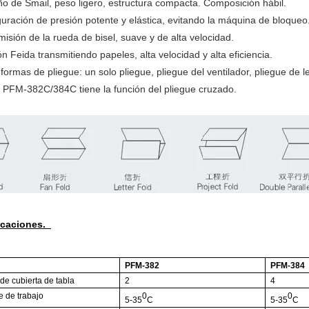
o de Smail, peso ligero, estructura compacta. Composición hábil.
guración de presión potente y elástica, evitando la máquina de bloqueo
misión de la rueda de bisel, suave y de alta velocidad.
ón Feida transmitiendo papeles, alta velocidad y alta eficiencia.
 formas de pliegue: un solo pliegue, pliegue del ventilador, pliegue de l
po PFM-382C/384C tiene la función del pliegue cruzado.
icaciones.
PFM-382
PFM-384
e cubierta de tabla
2
4
 de trabajo
0
0
5-35
C
5-35
C