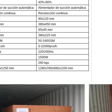
40%-80%
or de succión automática
Alimentador de succión automática
ón continua
Recolección continua
m
90x120 mm
 mm
380x450 mm
m
65x45 mm
 mm
380x225 mm
SM
50-240GSM
s/h.
0-22000pcs/h.
z
220V/50Hz
1500W
260 kgs
0x1250 mm
1280x780x580x1200 mm