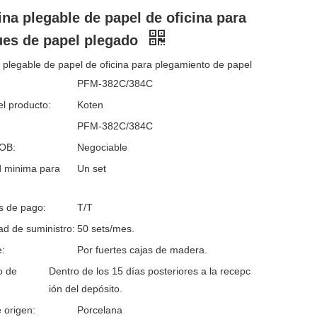
na plegable de papel de oficina para
ues de papel plegado
plegable de papel de oficina para plegamiento de papel
PFM-382C/384C
l producto:
Koten
PFM-382C/384C
FOB:
Negociable
d minima para
Un set
s de pago:
T/T
d de suministro:
50 sets/mes.
:
Por fuertes cajas de madera.
o de
Dentro de los 15 días posteriores a la recepc
ión del depósito.
 origen:
Porcelana