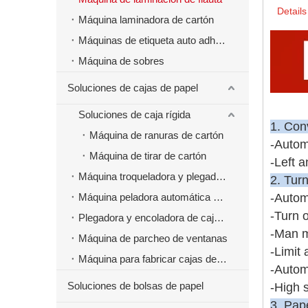
Details
Máquina laminadora de cartón
Máquinas de etiqueta auto adhesivas
Máquina de sobres
Soluciones de cajas de papel
Soluciones de caja rígida
1. Co
Máquina de ranuras de cartón
-Autom
Máquina de tirar de cartón
-Left a
Máquina troqueladora y plegadora
2. Tur
Máquina peladora automática de cajas de papel
-Automa
-Turn o
Plegadora y encoladora de cajas de papel
-Man m
Máquina de parcheo de ventanas
-Limit
Máquina para fabricar cajas de papel de comida rápida para hamburguesas
-Autom
Soluciones de bolsas de papel
-High 
3. Pap