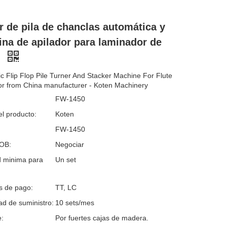
r de pila de chanclas automática y
na de apilador para laminador de
a
c Flip Flop Pile Turner And Stacker Machine For Flute
r from China manufacturer - Koten Machinery
FW-1450
l producto:
Koten
FW-1450
FOB:
Negociar
d minima para
Un set
s de pago:
TT, LC
d de suministro:
10 sets/mes
:
Por fuertes cajas de madera.