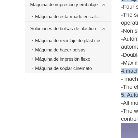
Máquina de impresión y embalaje
-Four 
-The s
Máquina de estampado en caliente
operati
Soluciones de bolsas de plástico
-Non s
-Autom
Máquina de reciclaje de plásticos
automat
Máquina de hacer bolsas
-Double
Máquina de impresión flexo
-Maxim
Máquina de soplar cinemato
4.mach
- mach
-The el
5. Aut
-All m
-The w
contro