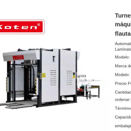
Turne
máqui
flaut
Automati
Laminato
Modelo:
Marca de
Modelo:
Precio 
Cantida
ordenar:
Término
Capacida
embalaje